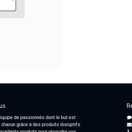
us
R
uipe de passionnés dont le but est
e chacun grâce à des produits disruptifs.
xcellents produits pour résoudre vos