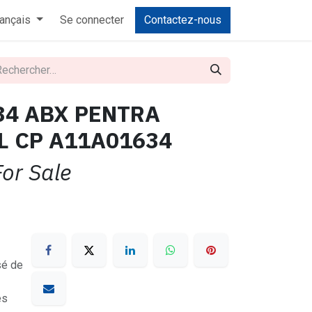
rançais
Se connecter
Contactez-nous
34 ABX PENTRA
 CP A11A01634
For Sale
sé de
es