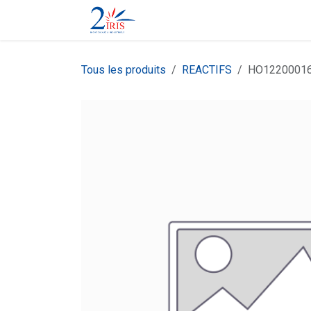
Se rendre au contenu
Boutique
Contactez-nous
Tous les produits
REACTIFS
HO12200016