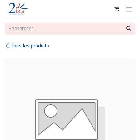
Se rendre au contenu
Tous les produits