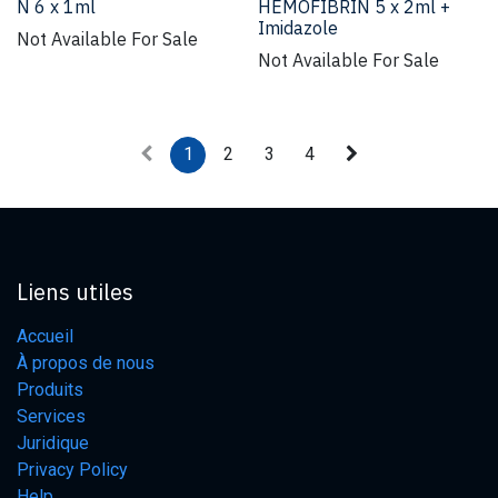
N 6 x 1ml
HEMOFIBRIN 5 x 2ml +
Imidazole
Not Available For Sale
Not Available For Sale
1
2
3
4
Liens utiles
Accueil
À propos de nous
Produits
Services
Juridique
Privacy Policy
Help